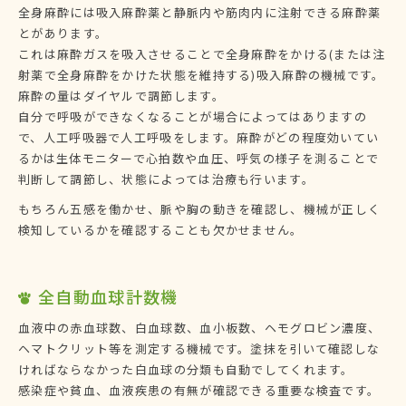
全身麻酔には吸入麻酔薬と静脈内や筋肉内に注射できる麻酔薬
とがあります。
これは麻酔ガスを吸入させることで全身麻酔をかける(または注
射薬で全身麻酔をかけた状態を維持する)吸入麻酔の機械です。
麻酔の量はダイヤルで調節します。
自分で呼吸ができなくなることが場合によってはありますの
で、人工呼吸器で人工呼吸をします。麻酔がどの程度効いてい
るかは生体モニターで心拍数や血圧、呼気の様子を測ることで
判断して調節し、状態によっては治療も行います。
もちろん五感を働かせ、脈や胸の動きを確認し、機械が正しく
検知しているかを確認することも欠かせません。
全自動血球計数機
血液中の赤血球数、白血球数、血小板数、ヘモグロビン濃度、
ヘマトクリット等を測定する機械です。塗抹を引いて確認しな
ければならなかった白血球の分類も自動でしてくれます。
感染症や貧血、血液疾患の有無が確認できる重要な検査です。