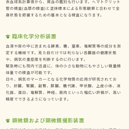
赤血球系計算値から、貧血の鑑別も行います。ヘマトクリット
管の検査(血漿の検査)と塗抹標本による形態観察と合わせて全
身状態を把握するための基本となる検査になります。
臨床化学分析装置
血液や尿の中に含まれる酵素、糖、窒素、電解質等の成分を測
定する機械です。見た目だけでは判らない各臓器の健康状態
や、病気の重症度を判断するのに行います。
緊急時にも院内で迅速に、体の小さな動物にもやさしい微量検
体量での検査が可能です。
日々、病気のマーカーとなる化学物質の応用が研究されてお
り、肝臓、腎臓、副腎、膵臓、糖代謝、甲状腺、上皮小体、消
化器、蛋白、電解質、神経、筋肉といった幅広い評価が、高い
精度でできるようになっています。
顕微鏡および顕微鏡撮影装置