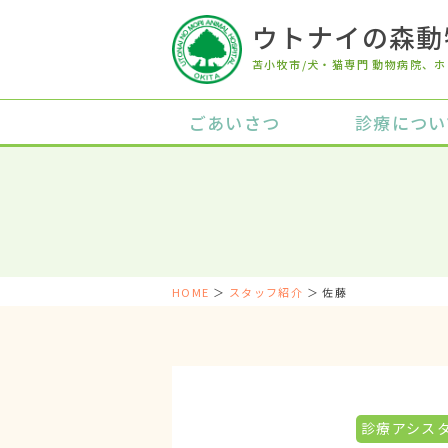
ウトナイの森動
苫小牧市/犬・猫専門 動物病院
、ホ
ごあいさつ
診療につい
HOME
＞
スタッフ紹介
＞ 佐藤
診療アシス