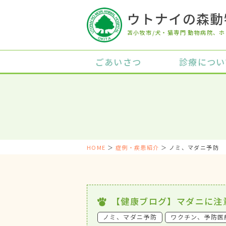
ウトナイの森動
苫小牧市/犬・猫専門 動物病院
、ホ
ごあいさつ
診療につい
HOME
＞
症例・疾患紹介
＞ ノミ、マダニ予防
【健康ブログ】マダニに注
ノミ、マダニ予防
ワクチン、予防医