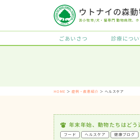
ウトナイの森動
苫小牧市/犬・猫専門 動物病院
、ホ
ごあいさつ
診療につい
HOME
＞
症例・疾患紹介
＞ ヘルスケア
年末年始、動物たちはどう
フード
ヘルスケア
健康ブログ