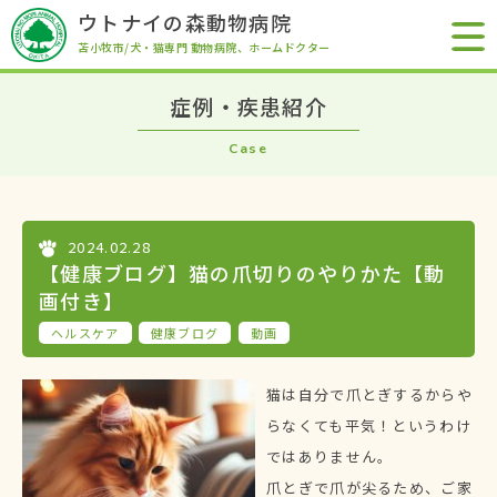
ウトナイの森動物病院
苫小牧市/犬・猫専門 動物病院
、ホームドクター
症例・疾患紹介
Case
2024.02.28
【健康ブログ】猫の爪切りのやりかた【動
画付き】
ヘルスケア
健康ブログ
動画
猫は自分で爪とぎするからや
らなくても平気！というわけ
ではありません。
爪とぎで爪が尖るため、ご家